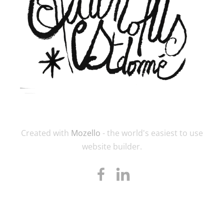
Created with
Mozello
- the world's easiest to use
website builder.